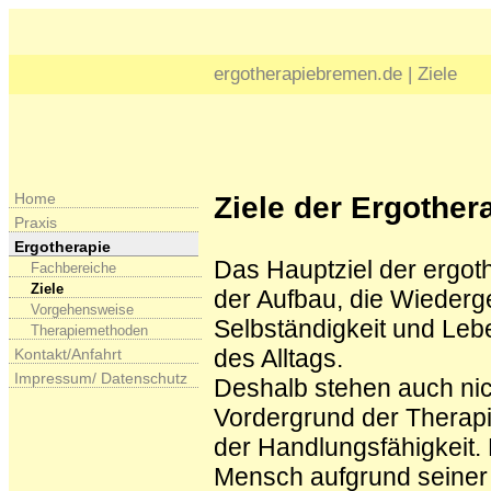
ergotherapiebremen.de | Ziele
Home
Ziele der Ergother
Praxis
Ergotherapie
Das Hauptziel der ergot
Fachbereiche
Ziele
der Aufbau, die Wiederg
Vorgehensweise
Selbständigkeit und Lebe
Therapiemethoden
des Alltags.
Kontakt/Anfahrt
Impressum/ Datenschutz
Deshalb stehen auch ni
Vordergrund der Therap
der Handlungsfähigkeit. 
Mensch aufgrund seiner 